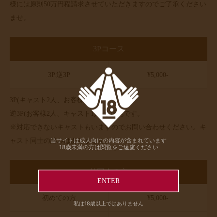
様には原則50万円程請求させていただきますのでご了承ください
ませ。
3Pコース
3P.逆3P
¥5,000-
3P(キャスト2人、お客様1人)
逆3P(お客様2人、キャスト1人)も可能です。
※対応できないキャストもいますのでお問い合わせください。キ
当サイトは成人向けの内容が含まれています
ャスト同士の絡みはありません。
18歳未満の方は閲覧をご遠慮ください
外国人の方
ENTER
初めての方
¥5,000-
私は18歳以上ではありません